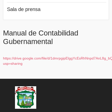
Sala de prensa
Manual de Contabilidad
Gubernamental
https://drive.google.com/file/d/1dmrpgipEIggYcEsRhNnpd7AnL8g_b
usp=sharing